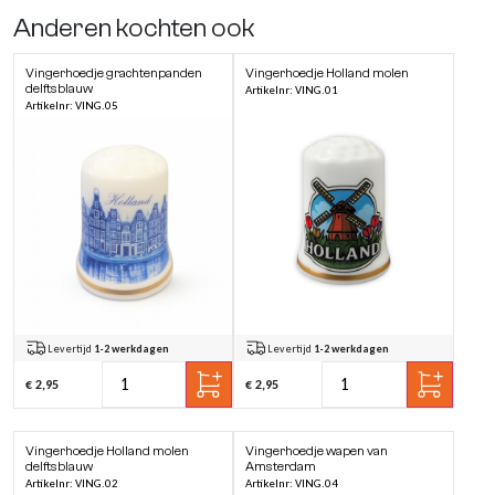
Anderen kochten ook
Vingerhoedje grachtenpanden
Vingerhoedje Holland molen
delftsblauw
Artikelnr: VING.01
Artikelnr: VING.05
Levertijd
1-2 werkdagen
Levertijd
1-2 werkdagen
€ 2,95
€ 2,95
Vingerhoedje Holland molen
Vingerhoedje wapen van
delftsblauw
Amsterdam
Artikelnr: VING.02
Artikelnr: VING.04