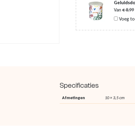
Geluidsdo
Van
€
8,99
Voeg to
Specificaties
Afmetingen
10 × 3,5 cm