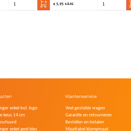
€ 5,95
€ 8.95
ducten
Klantenservice
ger enkel incl. logo
Veel gestelde vragen
e keus 14 cm
Garantie en retourneren
eschuurd
Bestellen en betalen
nger enkel geel bies
Maattabel klompmaat