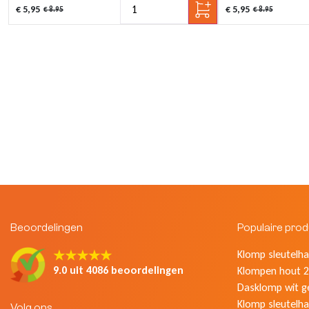
€ 5,95
€ 5,95
€ 8.95
€ 8.95
Beoordelingen
Populaire pro
★★★★★
Klomp sleutelhan
9.0 uit 4086 beoordelingen
Klompen hout 2
Dasklomp wit g
Klomp sleutelha
Volg ons