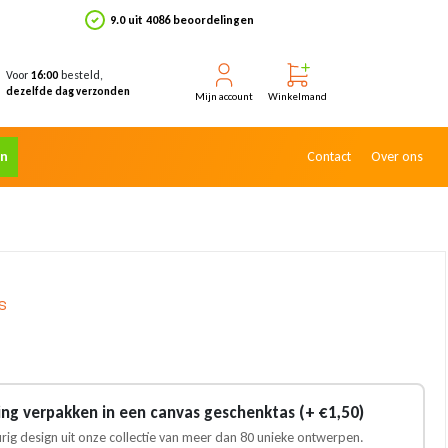
9.0 uit 4086 beoordelingen
Voor
besteld,
16:00
dezelfde dag verzonden
Mijn account
Winkelmand
en
Contact
Over ons
s
ling verpakken in een canvas geschenktas (+ €1,50)
urig design uit onze collectie van meer dan 80 unieke ontwerpen.