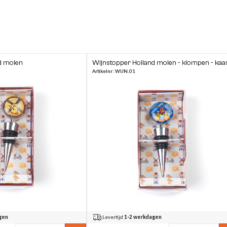
d molen
Wijnstopper Holland molen - klompen - kaa
Artikelnr: WIJN.01
gen
Levertijd
1-2 werkdagen