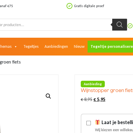
vanaf €75
Gratis digitale proef
Themas
Tegeltjes
Aanbiedingen
Nieuw
Tegeltje personaliser
groen fiets
Aanbieding
Wijnstopper groen fiet
Oorspronkelijke
Huidige
€
8,95
€
5,95
prijs
prijs
was:
is:
€ 8,95.
€ 5,95.
Laat je bestel
Wij kiezen een willeke