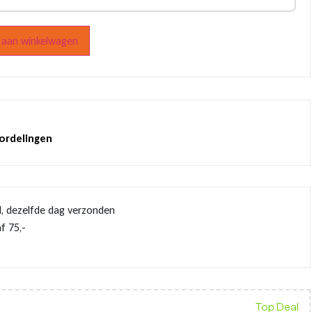
aan winkelwagen
oordelingen
d, dezelfde dag verzonden
f 75,-
Top Deal