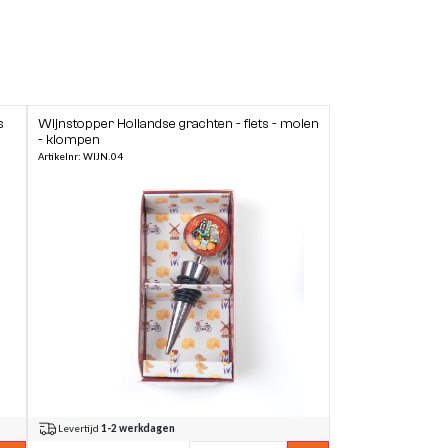
s
Wijnstopper Hollandse grachten - fiets - molen
- klompen
Artikelnr: WIJN.04
Klantenservice
Levertijd
1-2 werkdagen
Online klantenservice