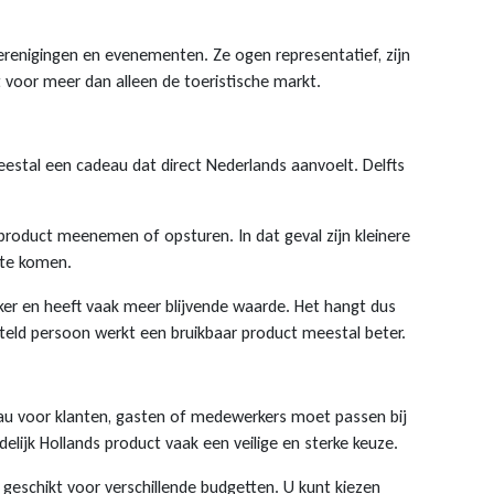
verenigingen en evenementen. Ze ogen representatief, zijn
 voor meer dan alleen de toeristische markt.
meestal een cadeau dat direct Nederlands aanvoelt. Delfts
product meenemen of opsturen. In dat geval zijn kleinere
r te komen.
ijker en heeft vaak meer blijvende waarde. Het hangt dus
esteld persoon werkt een bruikbaar product meestal beter.
deau voor klanten, gasten of medewerkers moet passen bij
lijk Hollands product vaak een veilige en sterke keuze.
 geschikt voor verschillende budgetten. U kunt kiezen