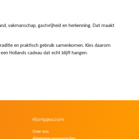
Klantenservice
Online klantenservice
land, vakmanschap, gastvrijheid en herkenning. Dat maakt
SNEL GEREGELD
Waarmee kunnen we je helpen?
 traditie en praktisch gebruik samenkomen. Kies daarom
Kies een onderwerp. Meestal ben je binnen een minuut klaar.
een Hollands cadeau dat echt blijft hangen.
Bestelling volgen
Status, producten en Track & Trace
Retour aanmelden
Open direct het retourportaal
Veelgestelde vragen
Klompjes.com
Bestellen, betalen en verzenden
Over ons
Algemene voorwaarden