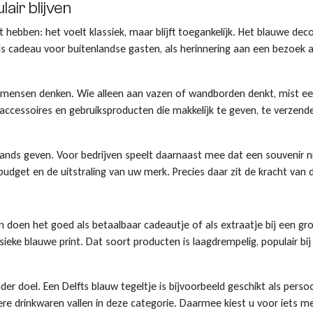
ir blijven
iet hebben: het voelt klassiek, maar blijft toegankelijk. Het blauwe 
s cadeau voor buitenlandse gasten, als herinnering aan een bezoek a
el mensen denken. Wie alleen aan vazen of wandborden denkt, mist e
 accessoires en gebruiksproducten die makkelijk te geven, te verzend
ands geven. Voor bedrijven speelt daarnaast mee dat een souvenir ni
budget en de uitstraling van uw merk. Precies daar zit de kracht van
elen doen het goed als betaalbaar cadeautje of als extraatje bij een 
ieke blauwe print. Dat soort producten is laagdrempelig, populair bi
 doel. Een Delfts blauw tegeltje is bijvoorbeeld geschikt als persoonl
e drinkwaren vallen in deze categorie. Daarmee kiest u voor iets m