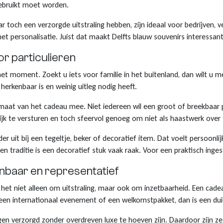
ebruikt moet worden.
 toch een verzorgde uitstraling hebben, zijn ideaal voor bedrijven, 
t personalisatie. Juist dat maakt Delfts blauw souvenirs interessant
r particulieren
het moment. Zoekt u iets voor familie in het buitenland, dan wilt u 
herkenbaar is en weinig uitleg nodig heeft.
 maat van het cadeau mee. Niet iedereen wil een groot of breekbaar 
kelijk te versturen en toch sfeervol genoeg om niet als haastwerk ove
er uit bij een tegeltje, beker of decoratief item. Dat voelt persoonl
en traditie is een decoratief stuk vaak raak. Voor een praktisch ing
enbaar en representatief
it het niet alleen om uitstraling, maar ook om inzetbaarheid. Een ca
een internationaal evenement of een welkomstpakket, dan is een duide
gen verzorgd zonder overdreven luxe te hoeven zijn. Daardoor zijn ze