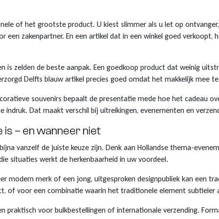
onele of het grootste product. U kiest slimmer als u let op ontvang
 een zakenpartner. En een artikel dat in een winkel goed verkoopt, ho
ren is zelden de beste aanpak. Een goedkoop product dat weinig uits
, verzorgd Delfts blauw artikel precies goed omdat het makkelijk mee t
decoratieve souvenirs bepaalt de presentatie mede hoe het cadeau ove
e indruk. Dat maakt verschil bij uitreikingen, evenementen en verzen
is – en wanneer niet
jna vanzelf de juiste keuze zijn. Denk aan Hollandse thema-evenemen
ie situaties werkt de herkenbaarheid in uw voordeel.
 zeer modern merk of een jong, uitgesproken designpubliek kan een tra
 of voor een combinatie waarin het traditionele element subtieler 
even praktisch voor bulkbestellingen of internationale verzending. For