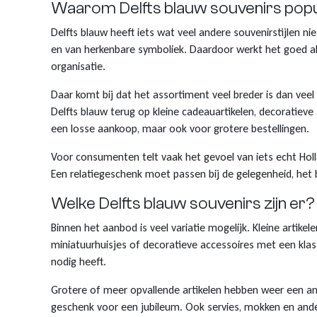
Waarom Delfts blauw souvenirs popula
Klompjes sleutelhanger
Tassen
Vingerhoedjes
Nagelknipper met logo
Babytextiel
Delfts blauw heeft iets wat veel andere souvenirstijlen n
en van herkenbare symboliek. Daardoor werkt het goed al
Klompsloffen
Eten & Drinken
Geschenkpakketten
Kerstballen met logo
organisatie.
Daar komt bij dat het assortiment veel breder is dan ve
Klomp puntenslijpers
Overige souvenirs
Graveringen met logo of tekst
Delfts blauw terug op kleine cadeauartikelen, decoratieve
een losse aankoop, maar ook voor grotere bestellingen.
Klompjes golf
Themas
Pins met logo
Voor consumenten telt vaak het gevoel van iets echt Holl
Emmers met logo
Een relatiegeschenk moet passen bij de gelegenheid, het 
Welke Delfts blauw souvenirs zijn er?
Binnen het aanbod is veel variatie mogelijk. Kleine artik
miniatuurhuisjes of decoratieve accessoires met een klass
nodig heeft.
Grotere of meer opvallende artikelen hebben weer een ander
geschenk voor een jubileum. Ook servies, mokken en ander