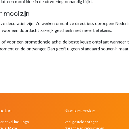
at een mooi idee in de uitvoering onhandig blijkt.
n mooi zijn
ze decoratief zijn. Ze werken omdat ze direct iets oproepen: Neder
 voor een doordacht zakelijk geschenk met meer betekenis.
el of voor een promotionele actie, de beste keuze ontstaat wanneer
moment en de ontvanger. Dan geeft u geen standaard souvenir, maar 
ducten
Klantenservice
r enkel incl. logo
Veel gestelde vragen
keus 14 cm
Garantie en retourneren