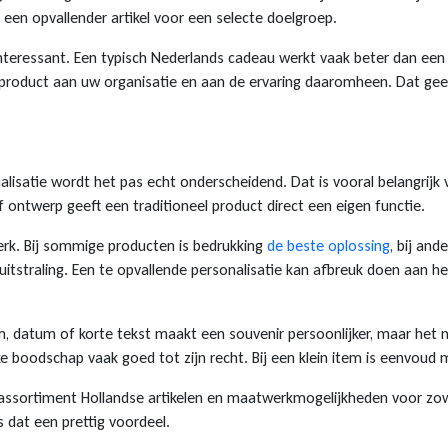
 een opvallender artikel voor een selecte doelgroep.
 interessant. Een typisch Nederlands cadeau werkt vaak beter dan een
 product aan uw organisatie en aan de ervaring daaromheen. Dat gee
isatie wordt het pas echt onderscheidend. Dat is vooral belangrijk vo
 ontwerp geeft een traditioneel product direct een eigen functie.
werk. Bij sommige producten is bedrukking
de beste oplossing
, bij an
itstraling. Een te opvallende personalisatie kan afbreuk doen aan he
am, datum of korte tekst maakt een souvenir persoonlijker, maar het m
 boodschap vaak goed tot zijn recht. Bij een klein item is eenvoud m
ssortiment Hollandse artikelen en maatwerkmogelijkheden voor zowel k
is dat een prettig voordeel.