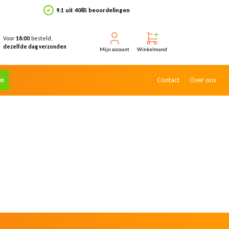
9.1 uit 4085 beoordelingen
Voor
besteld,
16:00
dezelfde dag verzonden
Mijn account
Winkelmand
en
Contact
Over ons
Klantenservice
Online klantenservice