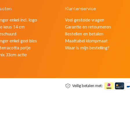
ducten
Klantenservice
ger enkel incl. logo
Veel gestelde vragen
e keus 14 cm
Garantie en retourneren
eschuurd
Bestellen en betalen
nger enkel geel bies
Maattabel klompmaat
 terracotta potje
Waar is mijn bestelling?
mix 33cm actie
Veilig betalen met: