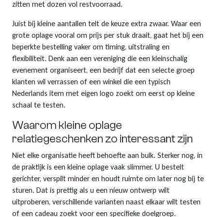
zitten met dozen vol restvoorraad.
Klompjes sleutelhanger
Tassen
Vingerhoedjes
Nagelknipper met logo
Babytextiel
Juist bij kleine aantallen telt de keuze extra zwaar. Waar een
grote oplage vooral om prijs per stuk draait, gaat het bij een
Klompsloffen
Eten & Drinken
Geschenkpakketten
Kerstballen met logo
beperkte bestelling vaker om timing, uitstraling en
flexibiliteit. Denk aan een vereniging die een kleinschalig
Klomp puntenslijpers
Overige souvenirs
Graveringen met logo of tekst
evenement organiseert, een bedrijf dat een selecte groep
klanten wil verrassen of een winkel die een typisch
Klompjes golf
Themas
Pins met logo
Nederlands item met eigen logo zoekt om eerst op kleine
schaal te testen.
Emmers met logo
Waarom kleine oplage
relatiegeschenken zo interessant zijn
Niet elke organisatie heeft behoefte aan bulk. Sterker nog, in
de praktijk is een kleine oplage vaak slimmer. U bestelt
gerichter, verspilt minder en houdt ruimte om later nog bij te
sturen. Dat is prettig als u een nieuw ontwerp wilt
uitproberen, verschillende varianten naast elkaar wilt testen
of een cadeau zoekt voor een specifieke doelgroep.