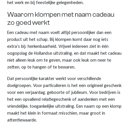
het werk en bij feestelijke gelegenheden.
Klompjes sleutelhanger
Tassen
Vingerhoedjes
Nagelknipper met logo
Babytextiel
Waarom klompen met naam cadeau
zo goed werkt
Klompsloffen
Eten & Drinken
Geschenkpakketten
Kerstballen met logo
Een cadeau met naam voelt altijd persoonlijker dan een
product uit het schap. Bij klompen komt daar nog iets
Klomp puntenslijpers
Overige souvenirs
Graveringen met logo of tekst
extra’s bij: herkenbaarheid. Vrijwel iedereen ziet in één
oogopslag de Hollandse uitstraling, en dat maakt het cadeau
Klompjes golf
Themas
Pins met logo
niet alleen leuk om te geven, maar ook leuk om neer te
zetten, op te hangen of te bewaren.
Emmers met logo
Dat persoonlijke karakter werkt voor verschillende
doelgroepen. Voor particulieren is het een origineel geschenk
voor een verjaardag, geboorte of jubileum. Voor bedrijven is
het een opvallend relatiegeschenk of aandenken met een
vriendelijke, toegankelijke uitstraling. Een naam op een klomp
maakt het klein in formaat misschien, maar groot in
attentiewaarde.