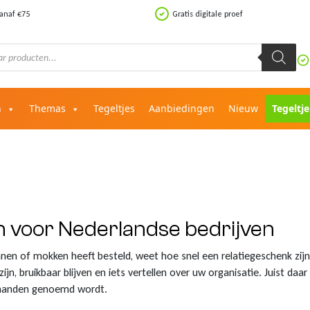
vanaf €75
Gratis digitale proef
n
Themas
Tegeltjes
Aanbiedingen
Nieuw
Tegeltj
n voor Nederlandse bedrijven
n of mokken heeft besteld, weet hoe snel een relatiegeschenk zijn 
jn, bruikbaar blijven en iets vertellen over uw organisatie. Juist daa
 maanden genoemd wordt.