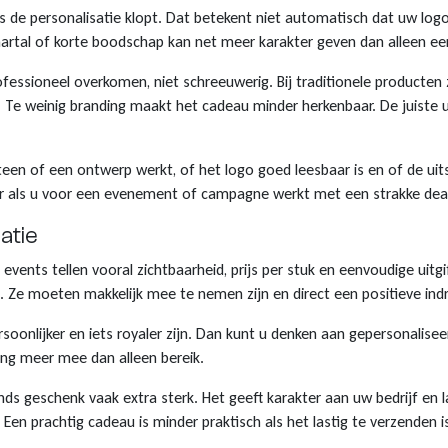
ls de personalisatie klopt. Dat betekent niet automatisch dat uw l
aartal of korte boodschap kan net meer karakter geven dan alleen een
professioneel overkomen, niet schreeuwerig. Bij traditionele producte
 Te weinig branding maakt het cadeau minder herkenbaar. De juiste u
teen of een ontwerp werkt, of het logo goed leesbaar is en of de uits
er als u voor een evenement of campagne werkt met een strakke dead
atie
n events tellen vooral zichtbaarheid, prijs per stuk en eenvoudige uit
. Ze moeten makkelijk mee te nemen zijn en direct een positieve ind
onlijker en iets royaler zijn. Dan kunt u denken aan gepersonaliseer
ng meer mee dan alleen bereik.
ands geschenk vaak extra sterk. Het geeft karakter aan uw bedrijf en
en prachtig cadeau is minder praktisch als het lastig te verzenden is 