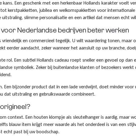
jke kans. Een geschenk met een herkenbaar Hollands karakter voelt v
t kerstpakketten, jubilea en welkomspakketten voor internationale rel
se uitstraling, slimme personalisatie en een artikel dat mensen echt wi
 voor Nederlandse bedrijven beter werken
is vriendelijk en commercieel tegelijk. U wilt waardering tonen, maar
trekt eerder aandacht, zeker wanneer het aansluit op uw branche, doe
ote rol. Een subtiel Hollands cadeau roept sneller een gevoel op da
landse symboliek. Zeker bij buitenlandse klanten of bezoekers werkt 
idend.
ch. Een bijzonder product dat in een lade verdwijnt, doet minder voor
u dat uitstraling en gebruikswaarde combineert.
origineel?
aat om context. Een houten klompje als sleutelhanger is aardig, maar 
elfts blauw item krijgt meer waarde als het onderdeel is van een sti
st echt past bij uw boodschap.