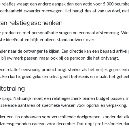
 relaties vraagt een andere aanpak dan een actie voor 5.000 beursbe
ceerbaarheid zwaarder meewegen. Het hangt dus af van uw doel, nie
van relatiegeschenken
e producten met personalisatie vragen nu eenmaal afstemming. Wie 
te ideeën af en blijft er alleen standaardwerk over.
er naar de ontvanger te kijken. Een directie kan een bepaald artikel
t bij uw merk passen, maar ook bij de persoon die het ontvangt.
n relatief eenvoudig product oogt sterker als het netjes gepresente
. Een korte, goed gekozen tekst geeft betekenis en maakt het geheel
tstraling
sprijs. Natuurlijk moet een relatiegeschenk binnen budget passen, maa
wisselende aantallen of specifieke wensen voor opdruk en verpakking.
ker een lijn opbouwen voor verschillende doelgroepen, zonder dat alle
 seizoensgebonden cadeau voor december. Dat oogt professioneler dan