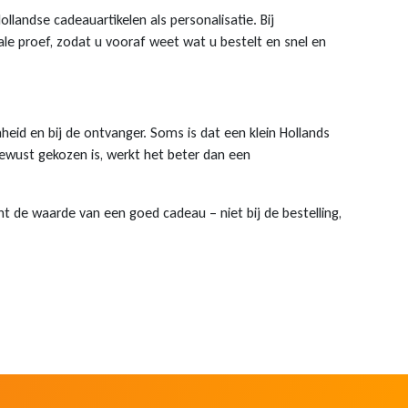
llandse cadeauartikelen als personalisatie. Bij
ale proef, zodat u vooraf weet wat u bestelt en snel en
Klantenservice
Online klantenservice
heid en bij de ontvanger. Soms is dat een klein Hollands
bewust gekozen is, werkt het beter dan een
SNEL GEREGELD
Waarmee kunnen we je helpen?
t de waarde van een goed cadeau – niet bij de bestelling,
Kies een onderwerp. Meestal ben je binnen een minuut klaar.
Bestelling volgen
Status, producten en Track & Trace
Retour aanmelden
Open direct het retourportaal