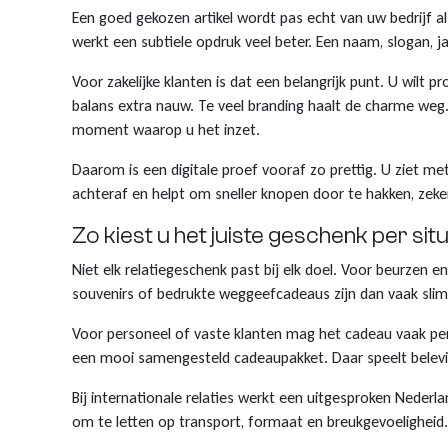
Een goed gekozen artikel wordt pas echt van uw bedrijf a
werkt een subtiele opdruk veel beter. Een naam, slogan, j
Voor zakelijke klanten is dat een belangrijk punt. U wilt 
balans extra nauw. Te veel branding haalt de charme weg.
moment waarop u het inzet.
Daarom is een digitale proef vooraf zo prettig. U ziet me
achteraf en helpt om sneller knopen door te hakken, zek
Zo kiest u het juiste geschenk per situ
Niet elk relatiegeschenk past bij elk doel. Voor beurzen e
souvenirs of bedrukte weggeefcadeaus zijn dan vaak slim
Voor personeel of vaste klanten mag het cadeau vaak perso
een mooi samengesteld cadeaupakket. Daar speelt belevi
Bij internationale relaties werkt een uitgesproken Nederl
om te letten op transport, formaat en breukgevoeligheid. E