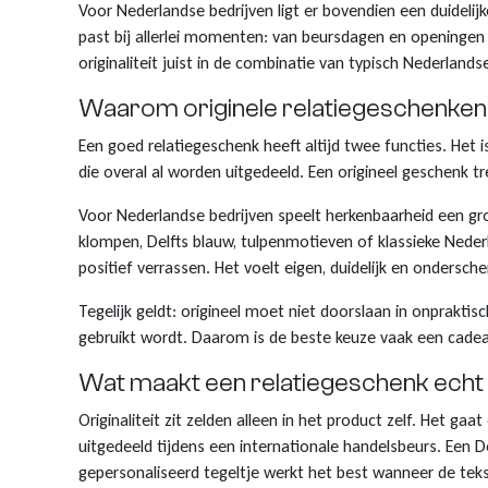
Voor Nederlandse bedrijven ligt er bovendien een duideli
past bij allerlei momenten: van beursdagen en openingen to
Klompjes sleutelhanger
Tassen
Vingerhoedjes
Nagelknipper met logo
Babytextiel
originaliteit juist in de combinatie van typisch Nederland
Klompsloffen
Eten & Drinken
Geschenkpakketten
Kerstballen met logo
Waarom originele relatiegeschenken
Een goed relatiegeschenk heeft altijd twee functies. Het 
Klomp puntenslijpers
Overige souvenirs
Graveringen met logo of tekst
die overal al worden uitgedeeld. Een origineel geschenk 
Klompjes golf
Themas
Pins met logo
Voor Nederlandse bedrijven speelt herkenbaarheid een gr
klompen, Delfts blauw, tulpenmotieven of klassieke Neder
Emmers met logo
positief verrassen. Het voelt eigen, duidelijk en ondersche
Tegelijk geldt: origineel moet niet doorslaan in onpraktis
gebruikt wordt. Daarom is de beste keuze vaak een cadea
Wat maakt een relatiegeschenk echt 
Originaliteit zit zelden alleen in het product zelf. Het g
uitgedeeld tijdens een internationale handelsbeurs. Een D
gepersonaliseerd tegeltje werkt het best wanneer de tek