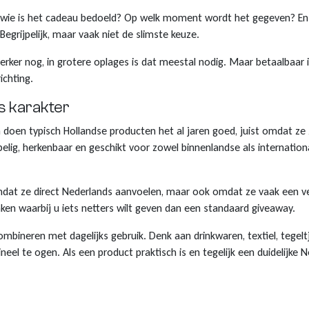
r wie is het cadeau bedoeld? Op welk moment wordt het gegeven? E
 Begrijpelijk, maar vaak niet de slimste keuze.
erker nog, in grotere oplages is dat meestal nodig. Maar betaalbaar i
ichting.
s karakter
en doen typisch Hollandse producten het al jaren goed, juist omdat z
pelig, herkenbaar en geschikt voor zowel binnenlandse als internatio
n omdat ze direct Nederlands aanvoelen, maar ook omdat ze vaak een v
nken waarbij u iets netters wilt geven dan een standaard giveaway.
ombineren met dagelijks gebruik. Denk aan drinkwaren, textiel, tegeltje
neel te ogen. Als een product praktisch is en tegelijk een duidelijke 