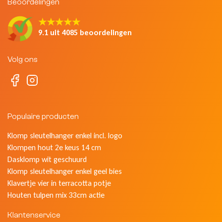
Beoordelingen
Klompjes sleutelhanger
Tassen
Vingerhoedjes
Nagelknipper met logo
Teddy bags
★★★★★
9.1 uit 4085 beoordelingen
Klompsloffen
Eten & Drinken
Geschenkpakketten
Kerstballen met logo
Babytextiel
Volg ons
Klomp puntenslijpers
Overige souvenirs
Graveringen met logo of tekst
Klompjes golf
Themas
Pins met logo
Populaire producten
Emmers met logo
Klomp sleutelhanger enkel incl. logo
Klompen hout 2e keus 14 cm
Dasklomp wit geschuurd
Klomp sleutelhanger enkel geel bies
Klavertje vier in terracotta potje
Houten tulpen mix 33cm actie
Klantenservice