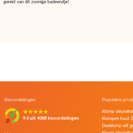
geniet van dit zonnige badeendje!
Beoordelingen
Populaire pro
★★★★★
Klomp sleutelhan
9.0 uit 4088 beoordelingen
Klompen hout 2
Dasklomp wit g
Klomp sleutelha