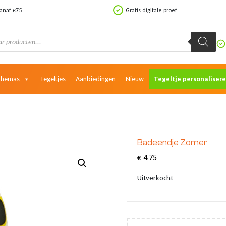
vanaf €75
Gratis digitale proef
Themas
Tegeltjes
Aanbiedingen
Nieuw
Tegeltje personaliser
Badeendje Zomer
€
4,75
Uitverkocht