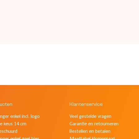
ducten
Klantenservice
ger enkel incl. logo
Veel gestelde vragen
e keus 14 cm
Garantie en retourneren
eschuurd
Bestellen en betalen
nger enkel geel bies
Maattabel klompmaat