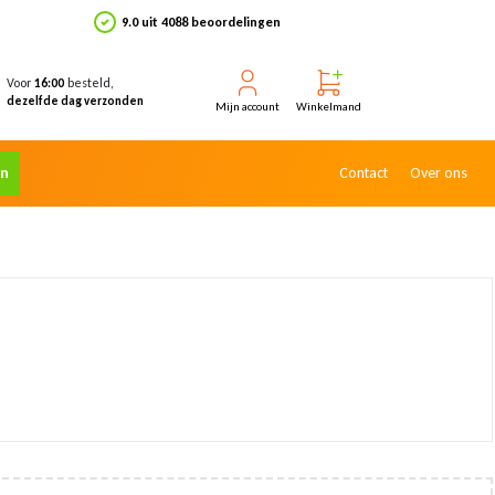
9.0 uit 4088 beoordelingen
Voor
besteld,
16:00
dezelfde dag verzonden
Mijn account
Winkelmand
en
Contact
Over ons