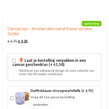
Aanbieding
Canvas tas – Amsterdam canal flower en bike
Schild
Oorspronkelijke
Huidige
€
3,75
€
3,25
prijs
prijs
was:
is:
€ 3,75.
€ 3,25.
Laat je bestelling verpakken in een
canvas geschenktas (+ €1,50)
Wij kiezen een willekeurig design uit onze collectie van
meer dan 80 unieke ontwerpen.
Delftsblauw stroopwafelblik
(
€
6,95
)
Voeg dit toe aan je bestelling.
Aanbevolen