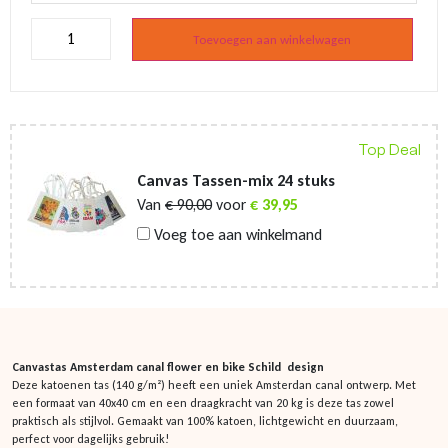
Canvas
tas
Toevoegen aan winkelwagen
-
Amsterdam
canal
flower
en
bike
Top Deal
Schild
aantal
Canvas Tassen-mix 24 stuks
Van
€
90,00
voor
€
39,95
Voeg toe aan winkelmand
Canvastas Amsterdam canal flower en bike Schild design
Deze katoenen tas (140 g/m²) heeft een uniek Amsterdan canal ontwerp. Met
een formaat van 40x40 cm en een draagkracht van 20 kg is deze tas zowel
praktisch als stijlvol. Gemaakt van 100% katoen, lichtgewicht en duurzaam,
perfect voor dagelijks gebruik!