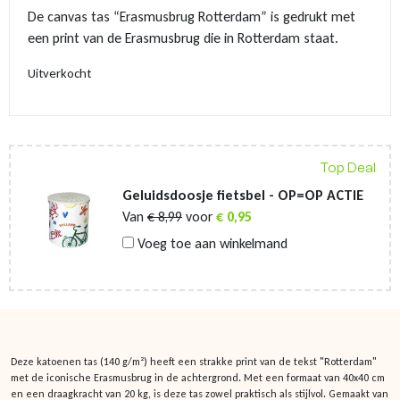
prijs
prijs
De canvas tas “Erasmusbrug Rotterdam” is gedrukt met
was:
is:
een print van de Erasmusbrug die in Rotterdam staat.
€ 3,75.
€ 3,25.
Uitverkocht
Top Deal
Geluidsdoosje fietsbel - OP=OP ACTIE
Van
€
8,99
voor
€
0,95
Voeg toe aan winkelmand
Deze katoenen tas (140 g/m²) heeft een strakke print van de tekst "Rotterdam"
met de iconische Erasmusbrug in de achtergrond. Met een formaat van 40x40 cm
en een draagkracht van 20 kg, is deze tas zowel praktisch als stijlvol. Gemaakt van