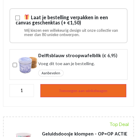
prijs
prijs
was:
is:
€ 3,75.
€ 3,25.
Laat je bestelling verpakken in een
canvas geschenktas (+ €1,50)
Wij kiezen een willekeurig design uit onze collectie van
meer dan 80 unieke ontwerpen.
Delftsblauw stroopwafelblik
(
€
6,95
)
Voeg dit toe aan je bestelling.
Aanbevolen
Canvas
tas
Toevoegen aan winkelwagen
-
Voor
de
liefste
mama
-
Top Deal
Moederdag
aantal
Geluidsdoosje klompen - OP=OP ACTIE