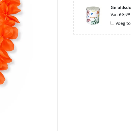
Geluidsdo
Van
€
8,99
Voeg to