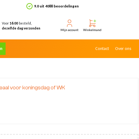
9.0 uit 4088 beoordelingen
Voor
besteld,
16:00
dezelfde dag verzonden
Mijn account
Winkelmand
en
Contact
Over ons
deaal voor koningsdag of WK