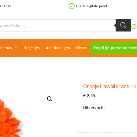
vanaf €75
Gratis digitale proef
Themas
Tegeltjes
Aanbiedingen
Nieuw
Tegeltje personaliser
Oranje Hawaii krans- I
€
2,45
Uitverkocht