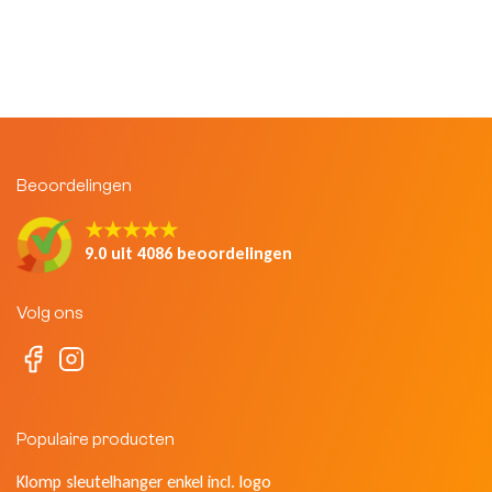
Beoordelingen
★★★★★
9.0 uit 4086 beoordelingen
Volg ons
Populaire producten
Klomp sleutelhanger enkel incl. logo