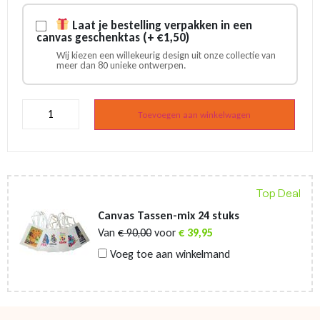
Laat je bestelling verpakken in een
canvas geschenktas (+ €1,50)
Wij kiezen een willekeurig design uit onze collectie van
meer dan 80 unieke ontwerpen.
Theelepel
Holland
Toevoegen aan winkelwagen
molen
landschap
aantal
Top Deal
Canvas Tassen-mix 24 stuks
Van
€
90,00
voor
€
39,95
Voeg toe aan winkelmand