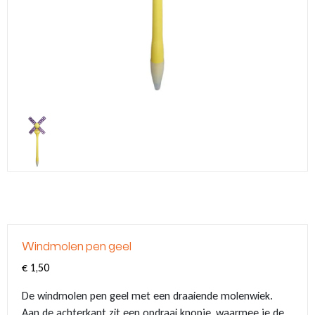
Klompjes sleutelhanger
Tassen
Vingerhoedjes
Nagelknipper met logo
Babytextiel
Klompsloffen
Eten & Drinken
Geschenkpakketten
Kerstballen met logo
Klomp puntenslijpers
Overige souvenirs
Graveringen met logo of tekst
Klompjes golf
Themas
Pins met logo
Emmers met logo
Windmolen pen geel
€
1,50
De windmolen pen geel met een draaiende molenwiek.
Aan de achterkant zit een opdraai knopje, waarmee je de