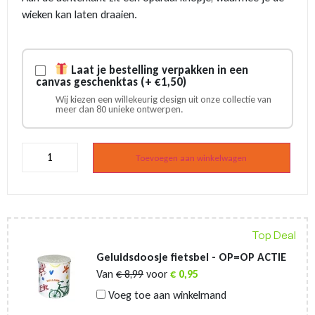
wieken kan laten draaien.
Laat je bestelling verpakken in een
canvas geschenktas (+ €1,50)
Wij kiezen een willekeurig design uit onze collectie van
meer dan 80 unieke ontwerpen.
Windmolen
pen
Toevoegen aan winkelwagen
geel
aantal
Top Deal
Geluidsdoosje fietsbel - OP=OP ACTIE
Van
€
8,99
voor
€
0,95
Voeg toe aan winkelmand